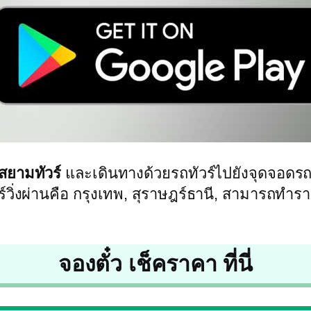
งสยามทัวร์
และเดินทางด้วยรถทัวร์ไปยังจุดจอดร
วร์วิ่งผ่านคือ กรุงเทพ, สุราษฎร์ธานี, สามารถท
จองตั๋ว เช็คราคา ที่นี่