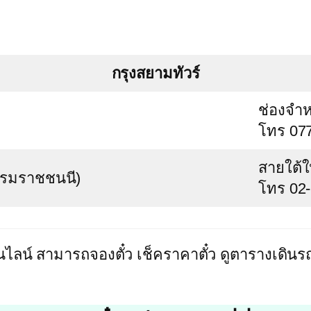
กรุงสยามทัวร์
ช่องจำห
โทร 07
สายใต้ใ
บรมราชชนนี)
โทร 02
นไลน์ สามารถจองตั๋ว เช็คราคาตั๋ว ดูตารางเดินรถ 