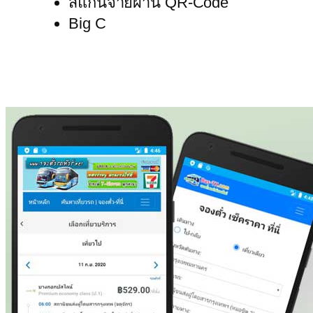
สแกนจ่ายผ่าน QR-Code
Big C