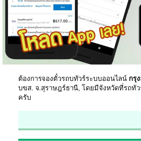
ต้องการจองตั๋วรถบทัวร์ระบบออนไลน์
กรุ
บขส. จ.สุราษฎร์ธานี, โดยมีจังหวัดที่รถทั
ครับ