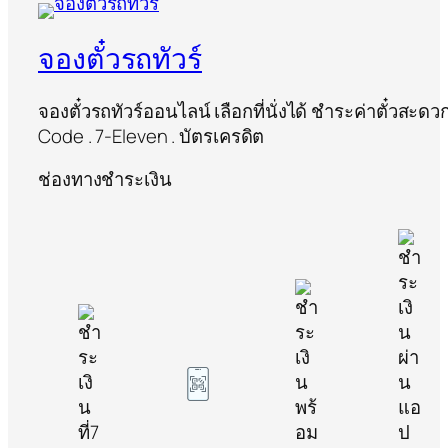
จองตั๋วรถทัวร์
จองตั๋วรถทัวร์ออนไลน์ เลือกที่นั่งได้ ชำระค่าตั๋วสะด
Code . 7-Eleven . บัตรเครดิต
ช่องทางชำระเงิน