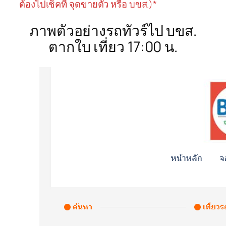
ต้องไปเช็คที่ จุดขายตั๋ว หรือ บขส.)*
ภาพตัวอย่างรถทัวร์ไป บขส.
ตากใบ เที่ยว 17:00 น.