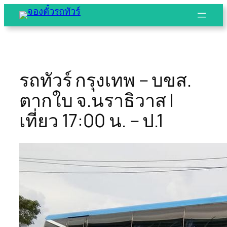
Skip
to
content
รถทัวร์ กรุงเทพ – บขส.
ตากใบ จ.นราธิวาส |
เที่ยว 17:00 น. – ป.1