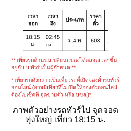
เวลา
เวลา
ราคา
บริษัท
ช
ประเภท
ออก
ถึง
ตั๋ว
ทัวร์
18:15
02:45
สวัสดี
ม
ม.4 พ
603
น.
อีสาน
พ
+1d
** เที่ยวรถด้านบนเปลี่ยนแปลงได้ตลอดเวลาขึ้น
อยู่กับ บ.ทัวร์ เป็นผู้กำหนด **
* เที่ยวรถดังกล่าวเป็นเที่ยวรถที่เปิดจองตั๋วรถทัวร์
ออนไลน์ (อาจมีเที่ยวที่ไม่เปิดให้จองตั๋วออนไลน์
ต้องไปเช็คที่ จุดขายตั๋ว หรือ บขส.)*
ภาพตัวอย่างรถทัวร์ไป จุดจอด
ทุ่งใหญ่ เที่ยว 18:15 น.