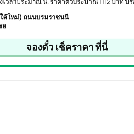
 ถึงเวลาประมาณ น. ราคาตั๋วประมาณ 1,112 บาท บร
ยใต้ใหม่) ถนนบรมราชนนี
ชย
จองตั๋ว เช็คราคา ที่นี่