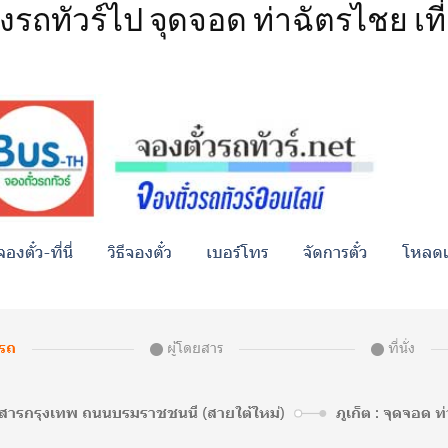
รถทัวร์ไป จุดจอด ท่าฉัตรไชย เที