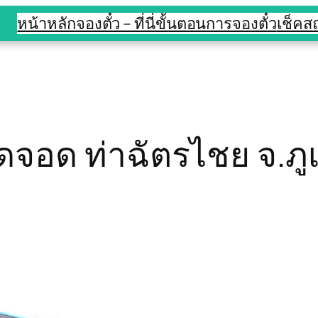
หน้าหลัก
จองตั๋ว – ที่นี่
ขั้นตอนการจองตั๋ว
เช็ค
ุดจอด ท่าฉัตรไชย จ.ภูเก