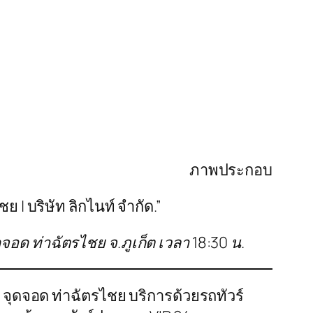
ภาพประกอบ
 | บริษัท ลิกไนท์ จำกัด.”
จอด ท่าฉัตรไชย จ.ภูเก็ต เวลา 18:30 น.
 จุดจอด ท่าฉัตรไชย บริการด้วยรถทัวร์