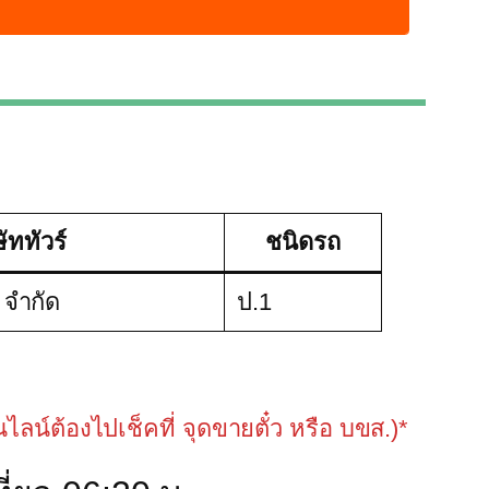
ษัททัวร์
ชนิดรถ
์ จำกัด
ป.1
อนไลน์ต้องไปเช็คที่ จุดขายตั๋ว หรือ บขส.)*