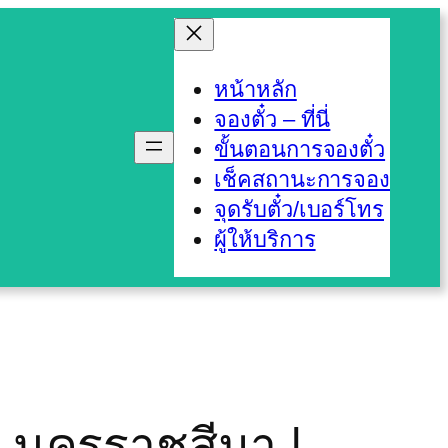
หน้าหลัก
จองตั๋ว – ที่นี่
ขั้นตอนการจองตั๋ว
เช็คสถานะการจอง
จุดรับตั๋ว/เบอร์โทร
ผู้ให้บริการ
 จ.นครราชสีมา |