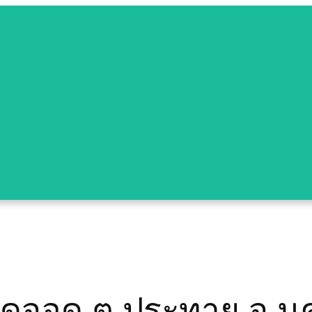
 จุดจอด ต.ประทาย จ.นค