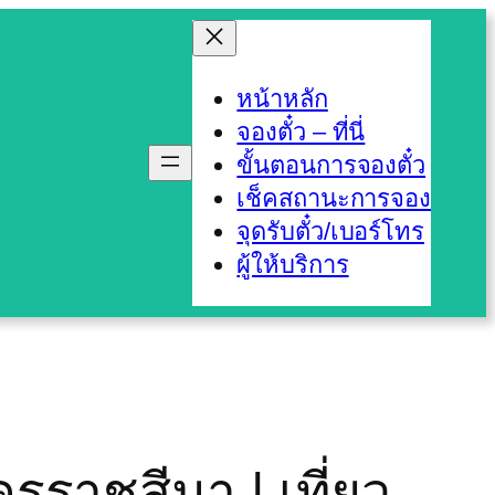
หน้าหลัก
จองตั๋ว – ที่นี่
ขั้นตอนการจองตั๋ว
เช็คสถานะการจอง
จุดรับตั๋ว/เบอร์โทร
ผู้ให้บริการ
รราชสีมา | เที่ยว