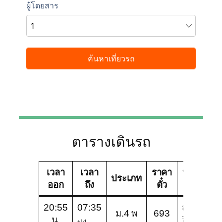
ตารางเดินรถ
เวลา
เวลา
ราคา
บริษัท
ช
ประเภท
ออก
ถึง
ตั๋ว
ทัวร์
20:55
07:35
สวัสดี
ม
ม.4 พ
693
น.
อีสาน
พ
+1d