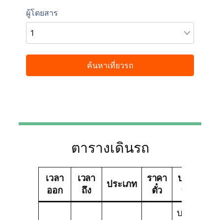
ตารางเดินรถ
เวลา
เวลา
ราคา
บริษัท
ชน
ประเภท
ออก
ถึง
ตั๋ว
ทัวร์
ร
บริษัท