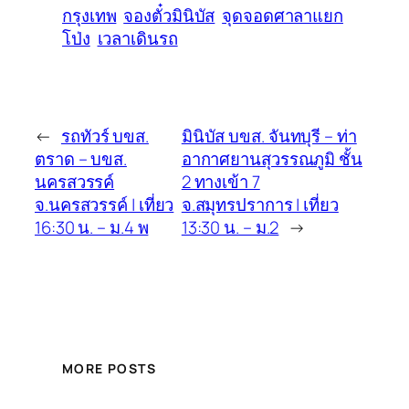
กรุงเทพ
จองตั๋วมินิบัส
จุดจอดศาลาแยก
โป่ง
เวลาเดินรถ
←
รถทัวร์ บขส.
มินิบัส บขส. จันทบุรี – ท่า
ตราด – บขส.
อากาศยานสุวรรณภูมิ ชั้น
นครสวรรค์
2 ทางเข้า 7
จ.นครสวรรค์ | เที่ยว
จ.สมุทรปราการ | เที่ยว
16:30 น. – ม.4 พ
13:30 น. – ม.2
→
MORE POSTS