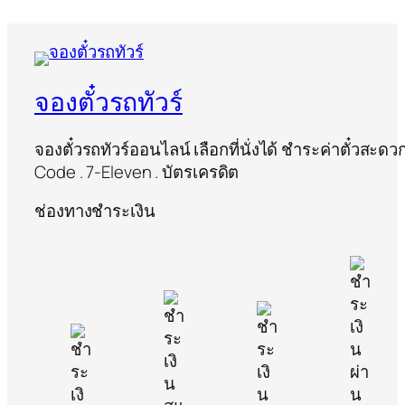
จองตั๋วรถทัวร์
จองตั๋วรถทัวร์ออนไลน์ เลือกที่นั่งได้ ชำระค่าตั๋วสะด
Code . 7-Eleven . บัตรเครดิต
ช่องทางชำระเงิน