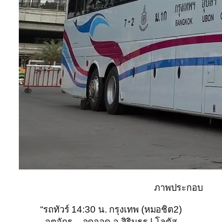
ภาพประกอบ
“รถทัวร์ 14:30 น. กรุงเทพ (หมอชิต2)
จตุจักร – จุดจอด อ.สิรินธร | โลตัส