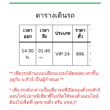
ตารางเดินรถ
เวลา
เวลา
ราคา
บริษัท
ช
ประเภท
ออก
ถึง
ตั๋ว
ทัวร์
โลตัส
14:30
01:40
V
VIP 24
896
พิบูล
น.
2
+1d
ทัวร์
** เที่ยวรถด้านบนเปลี่ยนแปลงได้ตลอดเวลาขึ้น
อยู่กับ บ.ทัวร์ เป็นผู้กำหนด **
* เที่ยวรถดังกล่าวเป็นเที่ยวรถที่เปิดจองตั๋วรถทัวร์
ออนไลน์ (อาจมีเที่ยวที่ไม่เปิดให้จองตั๋วออนไลน์
ต้องไปเช็คที่ จุดขายตั๋ว หรือ บขส.)*