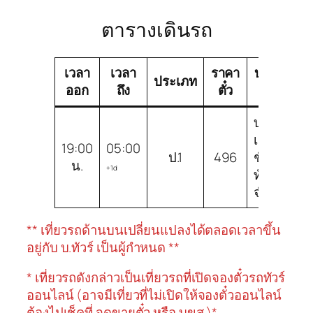
ตารางเดินรถ
เวลา
เวลา
ราคา
บริษัท
ช
ประเภท
ออก
ถึง
ตั๋ว
ทัวร์
บริษัท
เชิด
19:00
05:00
ป.1
496
ชัย
ป.
น.
+1d
ทัวร์
จำกัด
** เที่ยวรถด้านบนเปลี่ยนแปลงได้ตลอดเวลาขึ้น
อยู่กับ บ.ทัวร์ เป็นผู้กำหนด **
* เที่ยวรถดังกล่าวเป็นเที่ยวรถที่เปิดจองตั๋วรถทัวร์
ออนไลน์ (อาจมีเที่ยวที่ไม่เปิดให้จองตั๋วออนไลน์
ต้องไปเช็คที่ จุดขายตั๋ว หรือ บขส.)*