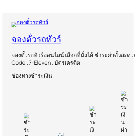
จองตั๋วรถทัวร์
จองตั๋วรถทัวร์ออนไลน์ เลือกที่นั่งได้ ชำระค่าตั๋วสะด
Code . 7-Eleven . บัตรเครดิต
ช่องทางชำระเงิน