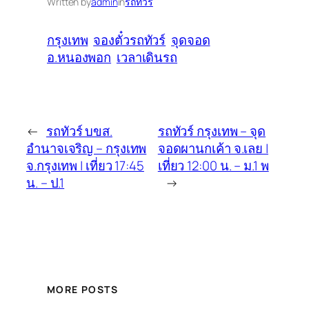
Written by
admin
in
รถทัวร์
กรุงเทพ
จองตั๋วรถทัวร์
จุดจอด
อ.หนองพอก
เวลาเดินรถ
←
รถทัวร์ บขส.
รถทัวร์ กรุงเทพ – จุด
อำนาจเจริญ – กรุงเทพ
จอดผานกเค้า จ.เลย |
จ.กรุงเทพ | เที่ยว 17:45
เที่ยว 12:00 น. – ม.1 พ
น. – ป.1
→
MORE POSTS