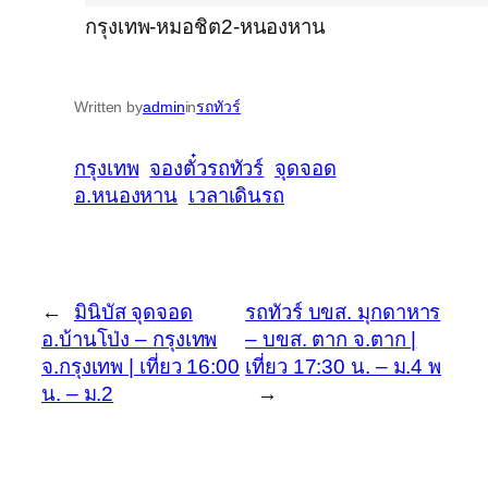
กรุงเทพ-หมอชิต2-หนองหาน
Written by
admin
in
รถทัวร์
กรุงเทพ
จองตั๋วรถทัวร์
จุดจอด
อ.หนองหาน
เวลาเดินรถ
←
มินิบัส จุดจอด
รถทัวร์ บขส. มุกดาหาร
อ.บ้านโป่ง – กรุงเทพ
– บขส. ตาก จ.ตาก |
จ.กรุงเทพ | เที่ยว 16:00
เที่ยว 17:30 น. – ม.4 พ
น. – ม.2
→