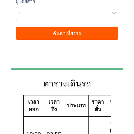
ตารางเดินรถ
เวลา
เวลา
ราคา
บริษัท
ช
ประเภท
ออก
ถึง
ตั๋ว
ทัวร์
บริษัท
เชิด