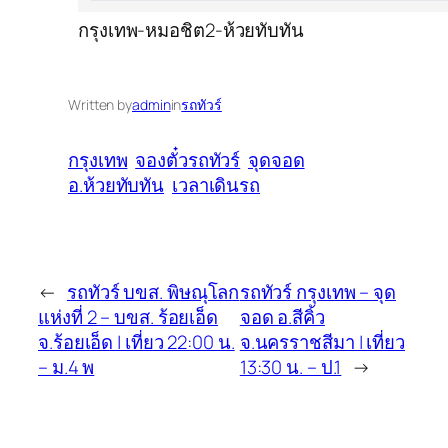
กรุงเทพ-หมอชิต2-ห้วยทับทัน
Written by
admin
in
รถทัวร์
กรุงเทพ
จองตั๋วรถทัวร์
จุดจอด
อ.ห้วยทับทัน
เวลาเดินรถ
←
รถทัวร์ บขส. พิษณุโลก
รถทัวร์ กรุงเทพ – จุด
แห่งที่ 2 – บขส. ร้อยเอ็ด
จอด อ.สีคิ้ว
จ.ร้อยเอ็ด | เที่ยว 22:00 น.
จ.นครราชสีมา | เที่ยว
– ม.4 พ
13:30 น. – ป.1
→