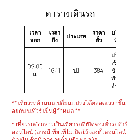
ตารางเดินรถ
เวลา
เวลา
ราคา
บริษัท
ชน
ประเภท
ออก
ถึง
ตั๋ว
ทัวร์
ร
บริษัท
เชิด
09:00
16:11
ป.1
384
ชัย
ป.1
น.
ทัวร์
จำกัด
** เที่ยวรถด้านบนเปลี่ยนแปลงได้ตลอดเวลาขึ้น
อยู่กับ บ.ทัวร์ เป็นผู้กำหนด **
* เที่ยวรถดังกล่าวเป็นเที่ยวรถที่เปิดจองตั๋วรถทัวร์
ออนไลน์ (อาจมีเที่ยวที่ไม่เปิดให้จองตั๋วออนไลน์
ต้องไปเช็คที่ จุดขายตั๋ว หรือ บขส.)*