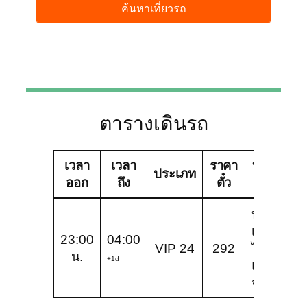
ตารางเดินรถ
เวลา
เวลา
ราคา
บริษัท
ช
ประเภท
ออก
ถึง
ตั๋ว
ทัวร์
บริษัท
เทียน
23:00
04:00
V
VIP 24
292
ไชย
น.
2
+1d
แอร์
จำกัด