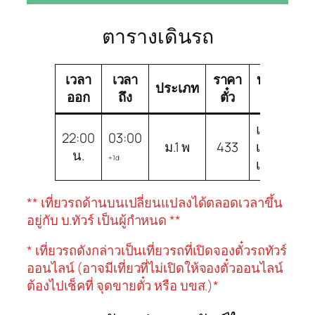
ตารางเดินรถ
เวลา
เวลา
ราคา
บริษัท
ช
ประเภท
ออก
ถึง
ตั๋ว
ทัวร์
แอร์
22:00
03:00
ม.1 พ
433
เมือง
ม.
น.
+1d
เลย
** เที่ยวรถด้านบนเปลี่ยนแปลงได้ตลอดเวลาขึ้น
อยู่กับ บ.ทัวร์ เป็นผู้กำหนด **
* เที่ยวรถดังกล่าวเป็นเที่ยวรถที่เปิดจองตั๋วรถทัวร์
ออนไลน์ (อาจมีเที่ยวที่ไม่เปิดให้จองตั๋วออนไลน์
ต้องไปเช็คที่ จุดขายตั๋ว หรือ บขส.)*