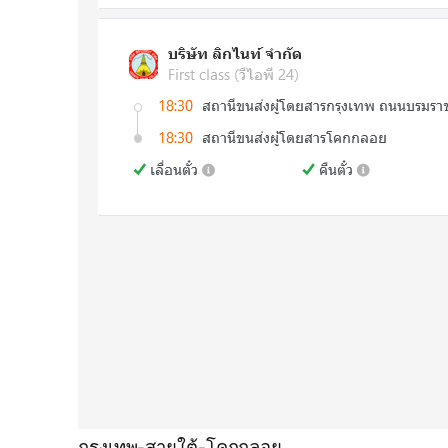
กรุงเทพ-สายใต้-โคกกลอย