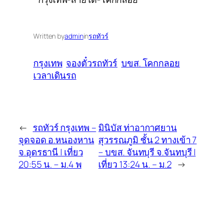
Written by
admin
in
รถทัวร์
กรุงเทพ
จองตั๋วรถทัวร์
บขส. โคกกลอย
เวลาเดินรถ
←
รถทัวร์ กรุงเทพ –
มินิบัส ท่าอากาศยาน
จุดจอด อ.หนองหาน
สุวรรณภูมิ ชั้น 2 ทางเข้า 7
จ.อุดรธานี | เที่ยว
– บขส. จันทบุรี จ.จันทบุรี |
20:55 น. – ม.4 พ
เที่ยว 13:24 น. – ม.2
→