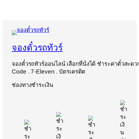
จองตั๋วรถทัวร์
จองตั๋วรถทัวร์ออนไลน์ เลือกที่นั่งได้ ชำระค่าตั๋วสะด
Code . 7-Eleven . บัตรเครดิต
ช่องทางชำระเงิน