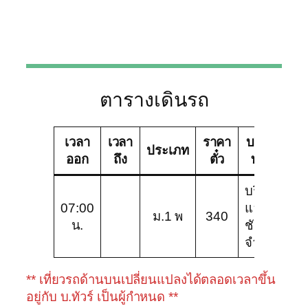
ตารางเดินรถ
เวลา
เวลา
ราคา
บริษัท
ชน
ประเภท
ออก
ถึง
ตั๋ว
ทัวร์
ร
บริษัท
07:00
แอร์
ม.
ม.1 พ
340
น.
ชัยภูมิ
พ
จำกัด
** เที่ยวรถด้านบนเปลี่ยนแปลงได้ตลอดเวลาขึ้น
อยู่กับ บ.ทัวร์ เป็นผู้กำหนด **