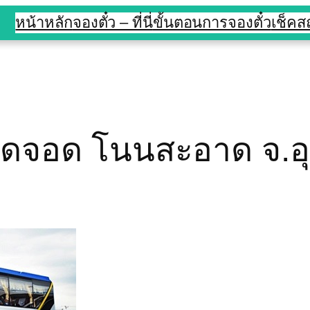
หน้าหลัก
จองตั๋ว – ที่นี่
ขั้นตอนการจองตั๋ว
เช็ค
จุดจอด โนนสะอาด จ.อุด