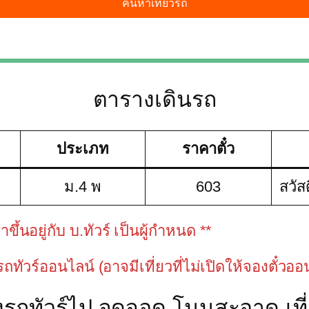
ตารางเดินรถ
ประเภท
ราคาตั๋ว
ม.4 พ
603
สวัส
้นอยู่กับ บ.ทัวร์ เป็นผู้กำหนด **
วรถทัวร์ออนไลน์ (อาจมีเที่ยวที่ไม่เปิดให้จองตั๋วอ
งรถทัวร์ไป จุดจอด โนนสะอาด เที่