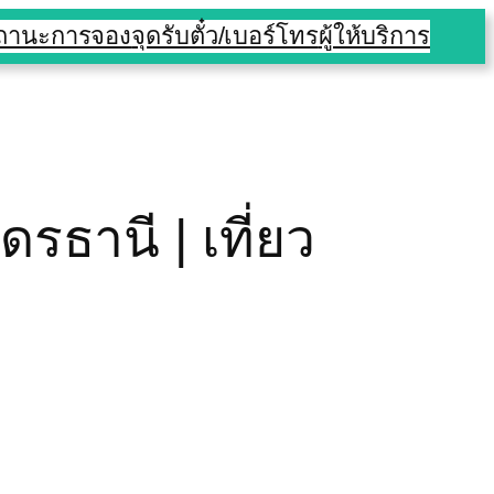
สถานะการจอง
จุดรับตั๋ว/เบอร์โทร
ผู้ให้บริการ
รธานี | เที่ยว