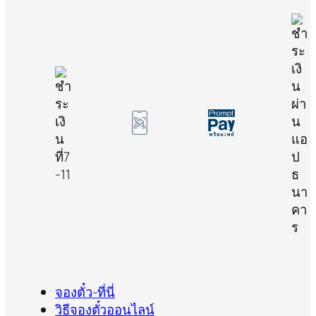
จองตั๋ว-ที่นี่
วิธีจองตั๋วออนไลน์