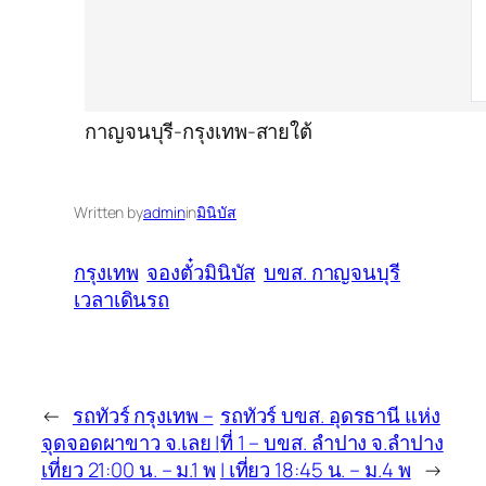
กาญจนบุรี-กรุงเทพ-สายใต้
Written by
admin
in
มินิบัส
กรุงเทพ
จองตั๋วมินิบัส
บขส. กาญจนบุรี
เวลาเดินรถ
←
รถทัวร์ กรุงเทพ –
รถทัวร์ บขส. อุดรธานี แห่ง
จุดจอดผาขาว จ.เลย |
ที่ 1 – บขส. ลำปาง จ.ลำปาง
เที่ยว 21:00 น. – ม.1 พ
| เที่ยว 18:45 น. – ม.4 พ
→