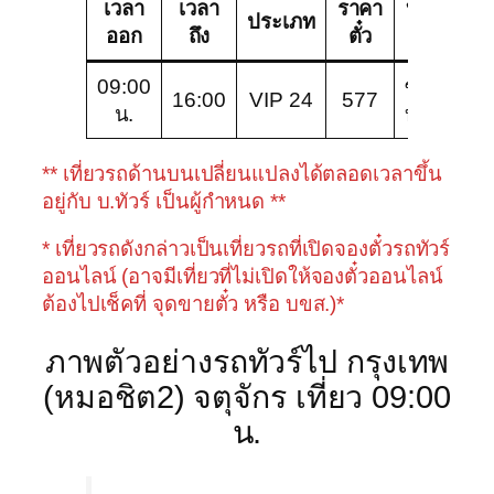
เวลา
เวลา
ราคา
บริษัท
ช
ประเภท
ออก
ถึง
ตั๋ว
ทัวร์
09:00
ซัน
V
16:00
VIP 24
577
น.
บัส
2
** เที่ยวรถด้านบนเปลี่ยนแปลงได้ตลอดเวลาขึ้น
อยู่กับ บ.ทัวร์ เป็นผู้กำหนด **
* เที่ยวรถดังกล่าวเป็นเที่ยวรถที่เปิดจองตั๋วรถทัวร์
ออนไลน์ (อาจมีเที่ยวที่ไม่เปิดให้จองตั๋วออนไลน์
ต้องไปเช็คที่ จุดขายตั๋ว หรือ บขส.)*
ภาพตัวอย่างรถทัวร์ไป กรุงเทพ
(หมอชิต2) จตุจักร เที่ยว 09:00
น.