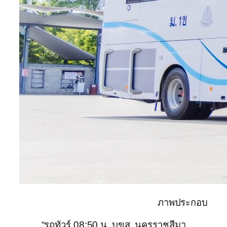
ภาพประกอบ
“รถทัวร์ 08:50 น. บขส. นครราชสีมา