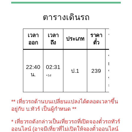
ตารางเดินรถ
เวลา
เวลา
ราคา
บริษัท
ช
ประเภท
ออก
ถึง
ตั๋ว
ทัวร์
บริษัท
เชิด
22:40
02:31
ป.1
239
ชัย
ป
น.
+1d
ทัวร์
จำกัด
** เที่ยวรถด้านบนเปลี่ยนแปลงได้ตลอดเวลาขึ้น
อยู่กับ บ.ทัวร์ เป็นผู้กำหนด **
* เที่ยวรถดังกล่าวเป็นเที่ยวรถที่เปิดจองตั๋วรถทัวร์
ออนไลน์ (อาจมีเที่ยวที่ไม่เปิดให้จองตั๋วออนไลน์