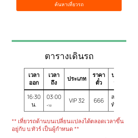
ตารางเดินรถ
เวลา
เวลา
ราคา
บริษัท
ชน
ประเภท
ออก
ถึง
ตั๋ว
ทัวร์
ร
16:30
03:00
สมบัติ
VI
VIP 32
666
น.
ทัวร์
3
+1d
** เที่ยวรถด้านบนเปลี่ยนแปลงได้ตลอดเวลาขึ้น
อยู่กับ บ.ทัวร์ เป็นผู้กำหนด **