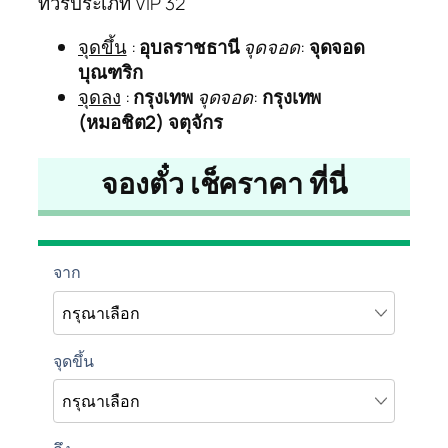
ทัวร์ประเภท VIP 32
จุดขึ้น
:
อุบลราชธานี
จุดจอด
:
จุดจอด
บุณฑริก
จุดลง
:
กรุงเทพ
จุดจอด
:
กรุงเทพ
(หมอชิต2) จตุจักร
จองตั๋ว เช็คราคา ที่นี่