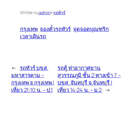
Written by
admin
in
รถทัวร์
กรุงเทพ
จองตั๋วรถทัวร์
จุดจอดบุณฑริก
เวลาเดินรถ
←
รถทัวร์ บขส.
รถตู้ ท่าอากาศยาน
มหาสารคาม –
สุวรรณภูมิ ชั้น 2 ทางเข้า 7 –
กรุงเทพ จ.กรุงเทพ |
บขส. จันทบุรี จ.จันทบุรี |
เที่ยว 21:10 น. – ป.1
เที่ยว 14:24 น. – ม.2
→