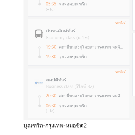
บุณฑริก-กรุงเทพ-หมอชิต2