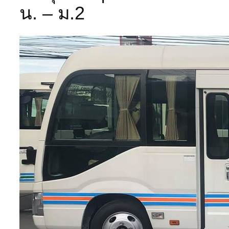
น. – ม.2