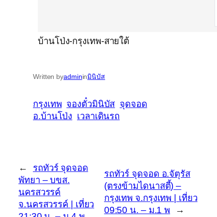
บ้านโป่ง-กรุงเทพ-สายใต้
Written by
admin
in
มินิบัส
กรุงเทพ
จองตั๋วมินิบัส
จุดจอด
อ.บ้านโป่ง
เวลาเดินรถ
←
รถทัวร์ จุดจอด
รถทัวร์ จุดจอด อ.จัตุรัส
พัทยา – บขส.
(ตรงข้ามไดนาสตี้) –
นครสวรรค์
กรุงเทพ จ.กรุงเทพ | เที่ยว
จ.นครสวรรค์ | เที่ยว
09:50 น. – ม.1 พ
→
21:30 น. – ม.4 พ