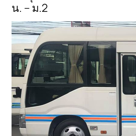
น. – ม.2