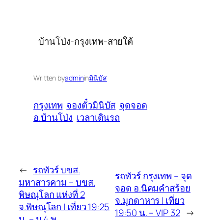
บ้านโป่ง-กรุงเทพ-สายใต้
Written by
admin
in
มินิบัส
กรุงเทพ
จองตั๋วมินิบัส
จุดจอด
อ.บ้านโป่ง
เวลาเดินรถ
←
รถทัวร์ บขส.
รถทัวร์ กรุงเทพ – จุด
มหาสารคาม – บขส.
จอด อ.นิคมคำสร้อย
พิษณุโลก แห่งที่ 2
จ.มุกดาหาร | เที่ยว
จ.พิษณุโลก | เที่ยว 19:25
19:50 น. – VIP 32
→
น. – ม.4 พ