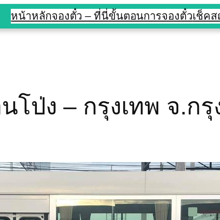
หน้าหลัก
จองตั๋ว – ที่นี่
ขั้นตอนการจองตั๋ว
เช็ค
านโป่ง – กรุงเทพ จ.กรุ