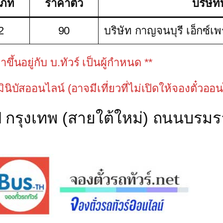
เภท
ราคาตั๋ว
บริษัทท
2
90
บริษัท กาญจนบุรี เอ็กซ์เ
้นอยู่กับ บ.ทัวร์ เป็นผู้กำหนด **
วมินิบัสออนไลน์ (อาจมีเที่ยวที่ไม่เปิดให้จองตั๋วออ
ป กรุงเทพ (สายใต้ใหม่) ถนนบรมรา