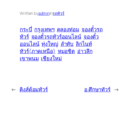
Written by
admin
in
รถทัวร์
กระบี่
กรุงเทพฯ
คลองท่อม
จองตั๋วรถ
ทัวร์
จองตั๋วรถทัวร์ออนไลน์
จองตั๋ว
ออนไลน์
ทุ่งใหญ่
ลำทับ
ลิกไนท์
ทัวร์(ภาคเหนือ)
หมอชิต
อ่าวลึก
เขาพนม
เชียงใหม่
←
คิงส์ด้อมทัวร์
อ.ศึกษาทัวร์
→