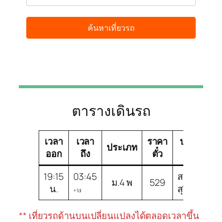
ตารางเดินรถ
เวลา
เวลา
ราคา
บริษัท
ช
ประเภท
ออก
ถึง
ตั๋ว
ทัวร์
19:15
03:45
สวัสดี
ม
ม.4 พ
529
น.
สุรินทร์
พ
+1d
** เที่ยวรถด้านบนเปลี่ยนแปลงได้ตลอดเวลาขึ้น