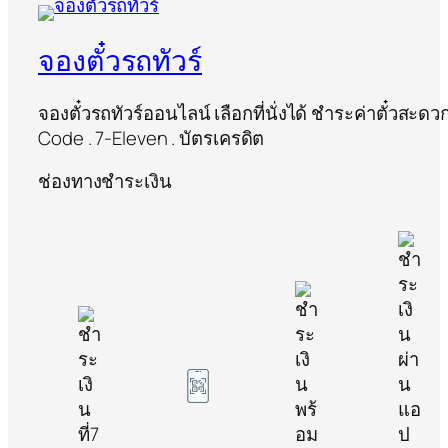
จองตั๋วรถทัวร์
จองตั๋วรถทัวร์ออนไลน์ เลือกที่นั่งได้ ชำระค่าตั๋วสะด
Code . 7-Eleven . บัตรเครดิต
ช่องทางชำระเงิน