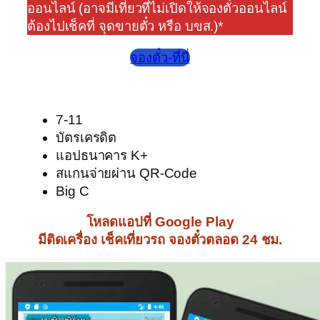
ออนไลน์ (อาจมีเที่ยวที่ไม่เปิดให้จองตั๋วออนไลน์
ต้องไปเช็คที่ จุดขายตั๋ว หรือ บขส.)*
จองตั๋ว-ที่นี่
7-11
บัตรเครดิต
แอปธนาคาร K+
สแกนจ่ายผ่าน QR-Code
Big C
โหลดแอปที่ Google Play
มีติดเครื่อง เช็คเที่ยวรถ จองตั๋วตลอด 24 ชม.