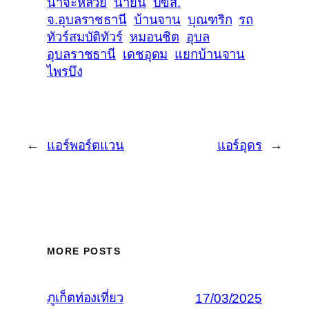
นาจะหลวย
น้ำยืน
บขส.
จ.อุบลราชธานี
บ้านจาน
บุณฑริก
รถ
ทัวร์สมบัติทัวร์
หมอนชิต
อุบล
อุบลราชธานี
เดชอุดม
แยกบ้านจาน
ไพรบึง
←
แอร์พอร์ตแวน
แอร์อุดร
→
MORE POSTS
ภูเก็ตท่องเที่ยว
17/03/2025