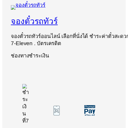
จองตั๋วรถทัวร์
จองตั๋วรถทัวร์ออนไลน์ เลือกที่นั่งได้ ชำระค่าตั๋วสะ
7-Eleven . บัตรเครดิต
ช่องทางชำระเงิน