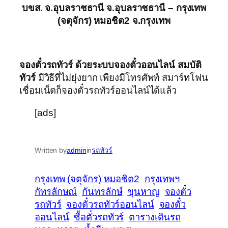
บขส. จ.อุบลราชธานี จ.อุบลราชธานี – กรุงเทพ
(จตุจักร) หมอชิต2 จ.กรุงเทพ
จองตั๋วรถทัวร์ ด้วยระบบจองตั๋วออนไลน์ สมบัติ
ทัวร์
มีวิธีที่ไม่ยุ่งยาก เพียงมีโทรศัพท์ สมาร์ทโฟน
เชื่อมเน็ตก็จองตั๋วรถทัวร์ออนไลน์ได้แล้ว
[ads]
Written by
admin
in
รถทัวร์
กรุงเทพ (จตุจักร) หมอชิต2
กรุงเทพฯ
กัทรลักษณ์
กันทรลักษ์
ขุนหาญ
จองตั๋ว
รถทัวร์
จองตั๋วรถทัวร์ออนไลน์
จองตั๋ว
ออนไลน์
ซื้อตั๋วรถทัวร์
ตารางเดินรถ