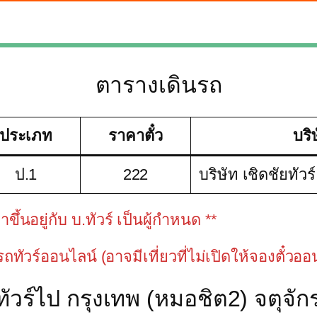
ตารางเดินรถ
ประเภท
ราคาตั๋ว
บริ
ป.1
222
บริษัท เชิดชัยทัวร
้นอยู่กับ บ.ทัวร์ เป็นผู้กำหนด **
วรถทัวร์ออนไลน์ (อาจมีเที่ยวที่ไม่เปิดให้จองตั๋วอ
วร์ไป กรุงเทพ (หมอชิต2) จตุจักร