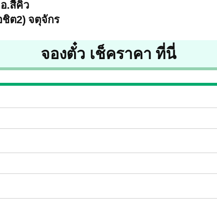
.สีคิ้ว
ชิต2) จตุจักร
จองตั๋ว เช็คราคา ที่นี่