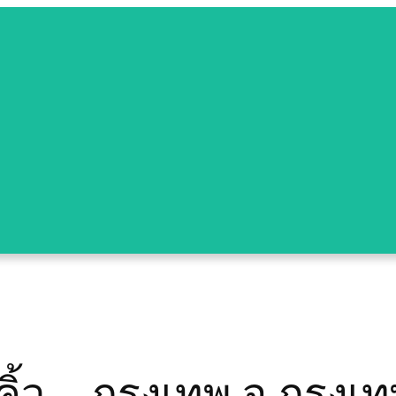
คิ้ว – กรุงเทพ จ.กรุงเท