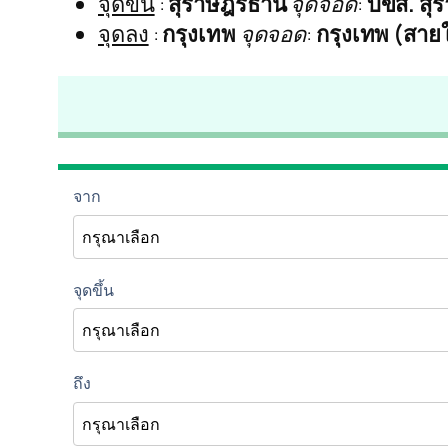
จุดขึ้น
:
สุราษฎร์ธานี
จุดจอด
:
บขส. สุร
จุดลง
:
กรุงเทพ
จุดจอด
:
กรุงเทพ (สาย