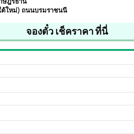
าษฎร์ธานี
ใต้ใหม่) ถนนบรมราชนนี
จองตั๋ว เช็คราคา ที่นี่