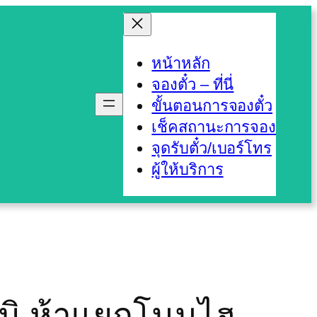
หน้าหลัก
จองตั๋ว – ที่นี่
ขั้นตอนการจองตั๋ว
เช็คสถานะการจอง
จุดรับตั๋ว/เบอร์โทร
ผู้ให้บริการ
ูมิ ห้าแยกโนนไฮ –