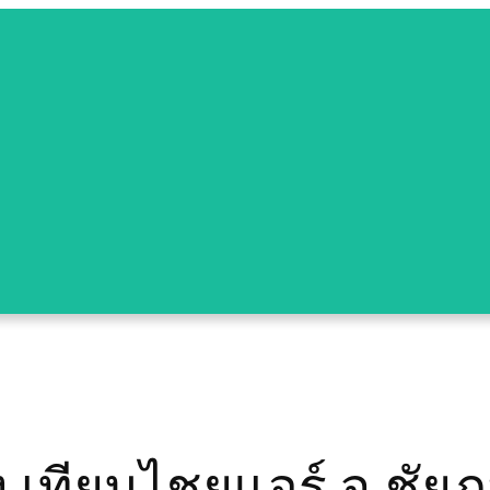
ง.เทียนไชยแอร์ จ.ชัยภ