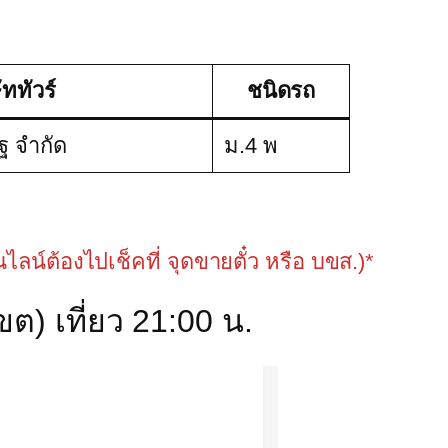
ัททัวร์
ชนิดรถ
ฐ จำกัด
ม.4 พ
อนไลน์ต้องไปเช็คที่ จุดขายตั๋ว หรือ บขส.)*
ขต) เที่ยว 21:00 น.