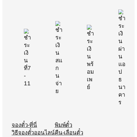
จองตั๋ว-ที่นี่
พิมพ์ตั๋ว
วิธีจองตั๋วออนไลน์
คืน-เลื่อนตั๋ว