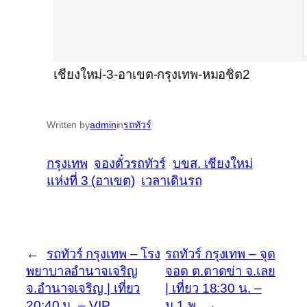
เชียงใหม่-3-อาเขต-กรุงเทพ-หมอชิต2
Written by
admin
in
รถทัวร์
กรุงเทพ
จองตั๋วรถทัวร์
บขส. เชียงใหม่
แห่งที่ 3 (อาเขต)
เวลาเดินรถ
←
รถทัวร์ กรุงเทพ – โรง
รถทัวร์ กรุงเทพ – จุด
พยาบาลอำนาจเจริญ
จอด ต.ตาดข่า จ.เลย
จ.อำนาจเจริญ | เที่ยว
| เที่ยว 18:30 น. –
20:40 น. – VIP
ม.1 พ
→