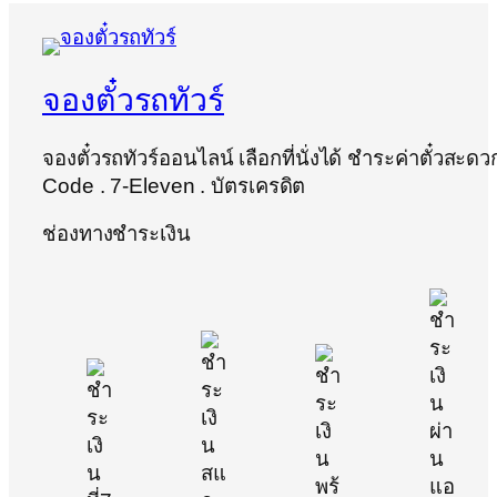
จองตั๋วรถทัวร์
จองตั๋วรถทัวร์ออนไลน์ เลือกที่นั่งได้ ชำระค่าตั๋วสะด
Code . 7-Eleven . บัตรเครดิต
ช่องทางชำระเงิน