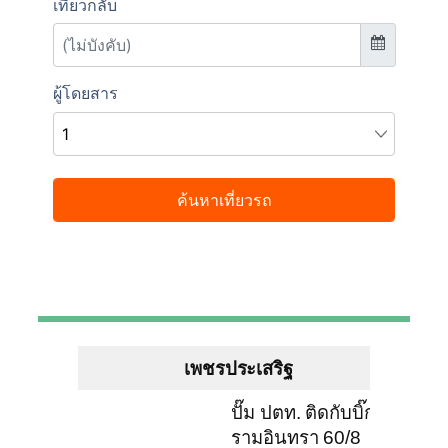
เพชรประเสริฐ
ปั๊ม ปตท. ติดกับบิ๊กซี
รามอินทรา 60/8