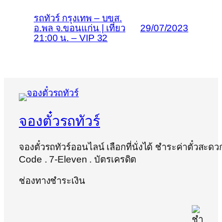
รถทัวร์ กรุงเทพ – บขส.
อ.พล จ.ขอนแก่น | เที่ยว
29/07/2023
21:00 น. – VIP 32
จองตั๋วรถทัวร์
จองตั๋วรถทัวร์ออนไลน์ เลือกที่นั่งได้ ชำระค่าตั๋วสะด
Code . 7-Eleven . บัตรเครดิต
ช่องทางชำระเงิน