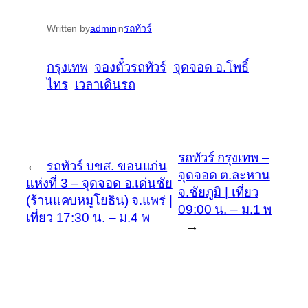
Written by
admin
in
รถทัวร์
กรุงเทพ
จองตั๋วรถทัวร์
จุดจอด อ.โพธิ์
ไทร
เวลาเดินรถ
รถทัวร์ กรุงเทพ –
←
รถทัวร์ บขส. ขอนแก่น
จุดจอด ต.ละหาน
แห่งที่ 3 – จุดจอด อ.เด่นชัย
จ.ชัยภูมิ | เที่ยว
(ร้านแคบหมูโยธิน) จ.แพร่ |
09:00 น. – ม.1 พ
เที่ยว 17:30 น. – ม.4 พ
→