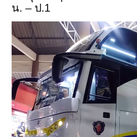
น. – ป.1