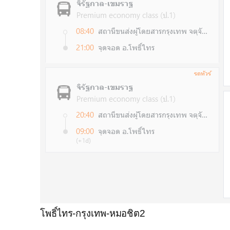
โพธิ์ไทร-กรุงเทพ-หมอชิต2