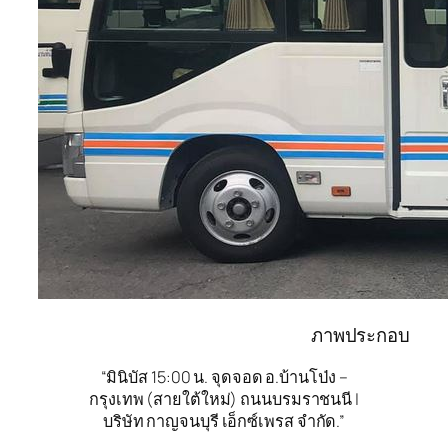
ภาพประกอบ
“มินิบัส 15:00 น. จุดจอด อ.บ้านโป่ง –
กรุงเทพ (สายใต้ใหม่) ถนนบรมราชนนี |
บริษัท กาญจนบุรี เอ็กซ์เพรส จำกัด.”