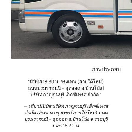
ภาพประกอบ
“มินิบัส 18:30 น. กรุงเทพ (สายใต้ใหม่)
ถนนบรมราชนนี – จุดจอด อ.บ้านโป่ง |
บริษัท กาญจนบุรี เอ็กซ์เพรส จำกัด.”
— เที่ยวมินิบัส บริษัท กาญจนบุรี เอ็กซ์เพรส
จำกัด เส้นทาง กรุงเทพ (สายใต้ใหม่) ถนน
บรมราชนนี – จุดจอด อ.บ้านโป่ง จ.ราชบุรี
เวลา 18:30 น.