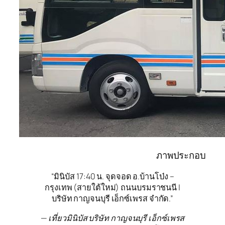
ภาพประกอบ
“มินิบัส 17:40 น. จุดจอด อ.บ้านโป่ง –
กรุงเทพ (สายใต้ใหม่) ถนนบรมราชนนี |
บริษัท กาญจนบุรี เอ็กซ์เพรส จำกัด.”
— เที่ยวมินิบัส บริษัท กาญจนบุรี เอ็กซ์เพรส