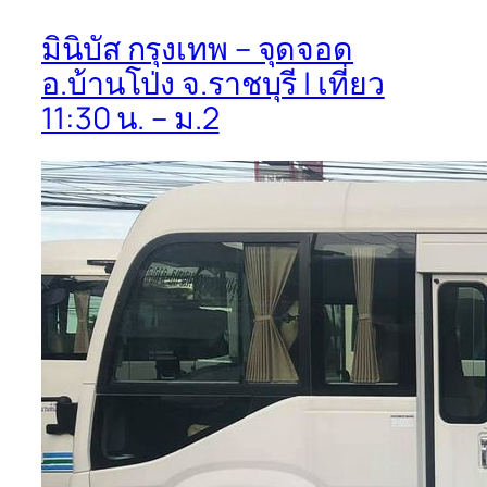
มินิบัส กรุงเทพ – จุดจอด
อ.บ้านโป่ง จ.ราชบุรี | เที่ยว
11:30 น. – ม.2