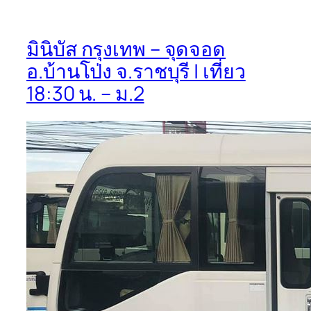
มินิบัส กรุงเทพ – จุดจอด
อ.บ้านโป่ง จ.ราชบุรี | เที่ยว
18:30 น. – ม.2