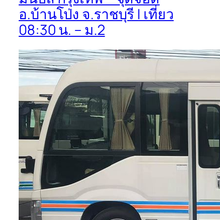
อ.บ้านโป่ง จ.ราชบุรี | เที่ยว
08:30 น. – ม.2