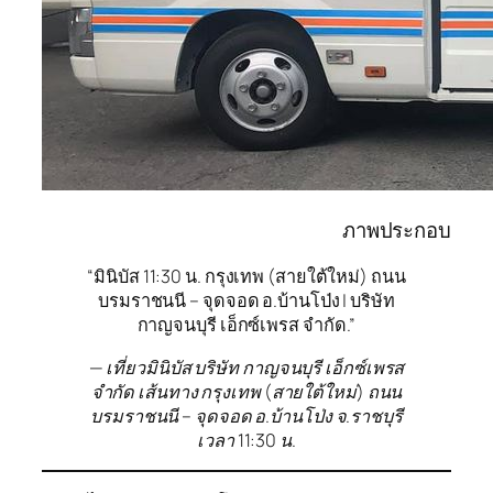
ภาพประกอบ
“มินิบัส 11:30 น. กรุงเทพ (สายใต้ใหม่) ถนน
บรมราชนนี – จุดจอด อ.บ้านโป่ง | บริษัท
กาญจนบุรี เอ็กซ์เพรส จำกัด.”
— เที่ยวมินิบัส บริษัท กาญจนบุรี เอ็กซ์เพรส
จำกัด เส้นทาง กรุงเทพ (สายใต้ใหม่) ถนน
บรมราชนนี – จุดจอด อ.บ้านโป่ง จ.ราชบุรี
เวลา 11:30 น.