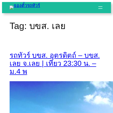
Skip
to
content
Tag:
บขส. เลย
รถทัวร์ บขส. อุตรดิตถ์ – บขส.
เลย จ.เลย | เที่ยว 23:30 น. –
ม.4 พ